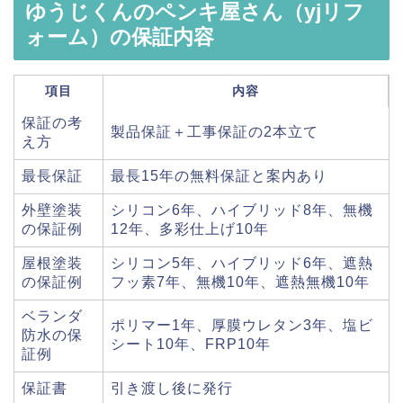
ゆうじくんのペンキ屋さん（yjリフ
ォーム）の保証内容
項目
内容
保証の考
製品保証＋工事保証の2本立て
え方
最長保証
最長15年の無料保証と案内あり
外壁塗装
シリコン6年、ハイブリッド8年、無機
の保証例
12年、多彩仕上げ10年
屋根塗装
シリコン5年、ハイブリッド6年、遮熱
の保証例
フッ素7年、無機10年、遮熱無機10年
ベランダ
ポリマー1年、厚膜ウレタン3年、塩ビ
防水の保
シート10年、FRP10年
証例
保証書
引き渡し後に発行