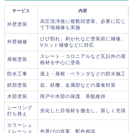
サービス
内容
高圧洗浄後に複数回塗装。必要に応じ
外壁塗装
て下地補修も実施
ひび割れ、剥がれなど塗装前に補修。
外壁補修
Vカット補修などに対応
スレート・コロニアルなど瓦以外の屋
屋根塗装
根材を中心に塗装
防水工事
屋上・屋根・ベランダなどの防水施工
鉄部塗装
庇、鉄柵、金属部などの腐食対策
木部塗装
雨戸や木部の保護、美観維持
シーリング
劣化した目地材を撤去し、新しく充填
打ち替え
カラーシュ
ミレーショ
色選びの提案、配色相談