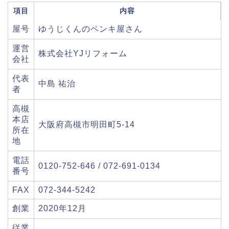
項目
内容
屋号
ゆうじくんのペンキ屋さん
運営
株式会社YJリフォーム
会社
代表
中島 祐治
者
高槻
本店
大阪府高槻市明田町5-14
所在
地
電話
0120-752-646 / 072-691-0134
番号
FAX
072-344-5242
創業
2020年12月
従業