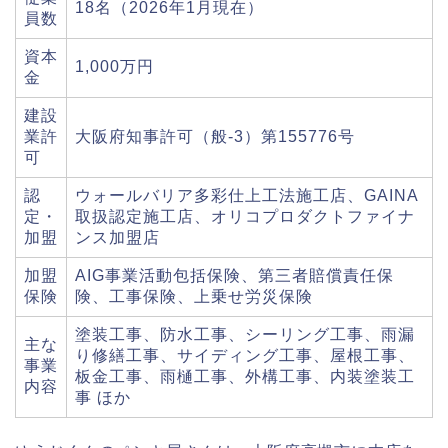
18名（2026年1月現在）
員数
資本
1,000万円
金
建設
業許
大阪府知事許可（般-3）第155776号
可
認
ウォールバリア多彩仕上工法施工店、GAINA
定・
取扱認定施工店、オリコプロダクトファイナ
加盟
ンス加盟店
加盟
AIG事業活動包括保険、第三者賠償責任保
保険
険、工事保険、上乗せ労災保険
塗装工事、防水工事、シーリング工事、雨漏
主な
り修繕工事、サイディング工事、屋根工事、
事業
板金工事、雨樋工事、外構工事、内装塗装工
内容
事 ほか