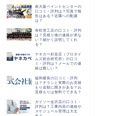
南大阪ペイントセンターの
13
口コミ・評判は？写真で報
告はある？近隣への配慮
は？
有松塗工店の口コミ・評判
14
は？見積り後の連絡が来な
い？細かく説明してくれ
る？
ヤネカベ杉並店（プロタイ
15
ムズ総合研究所）の口コ
ミ・評判は？メールでの連
絡は難しい？
協和建装の口コミ・評判
16
は？チラシと実際のお見積
もり金額に開きがある？お
見積もりは無料でできる？
ガイソー金沢店の口コミ・
17
評判は？工事内容の連絡や
スケジュール管理は大丈
夫？