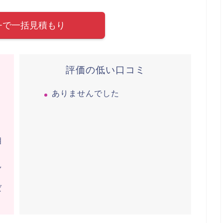
eki+で一括見積もり
評価の低い口コミ
く
ありませんでした
り
相
見
ば