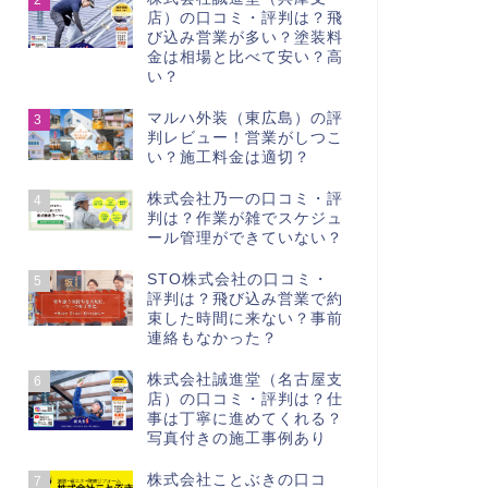
店）の口コミ・評判は？飛
び込み営業が多い？塗装料
金は相場と比べて安い？高
い？
マルハ外装（東広島）の評
3
判レビュー！営業がしつこ
い？施工料金は適切？
株式会社乃一の口コミ・評
4
判は？作業が雑でスケジュ
ール管理ができていない？
STO株式会社の口コミ・
5
評判は？飛び込み営業で約
束した時間に来ない？事前
連絡もなかった？
株式会社誠進堂（名古屋支
6
店）の口コミ・評判は？仕
事は丁寧に進めてくれる？
写真付きの施工事例あり
株式会社ことぶきの口コ
7