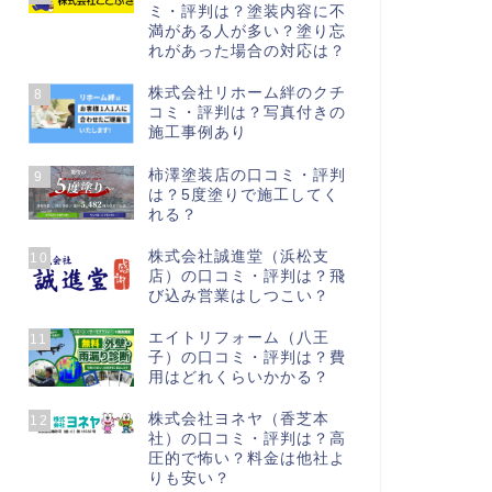
ミ・評判は？塗装内容に不
満がある人が多い？塗り忘
れがあった場合の対応は？
株式会社リホーム絆のクチ
8
コミ・評判は？写真付きの
施工事例あり
柿澤塗装店の口コミ・評判
9
は？5度塗りで施工してく
れる？
株式会社誠進堂（浜松支
10
店）の口コミ・評判は？飛
び込み営業はしつこい？
エイトリフォーム（八王
11
子）の口コミ・評判は？費
用はどれくらいかかる？
株式会社ヨネヤ（香芝本
12
社）の口コミ・評判は？高
圧的で怖い？料金は他社よ
りも安い？