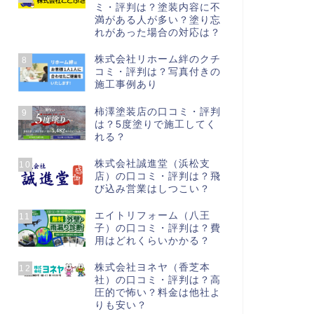
ミ・評判は？塗装内容に不
満がある人が多い？塗り忘
れがあった場合の対応は？
株式会社リホーム絆のクチ
8
コミ・評判は？写真付きの
施工事例あり
柿澤塗装店の口コミ・評判
9
は？5度塗りで施工してく
れる？
株式会社誠進堂（浜松支
10
店）の口コミ・評判は？飛
び込み営業はしつこい？
エイトリフォーム（八王
11
子）の口コミ・評判は？費
用はどれくらいかかる？
株式会社ヨネヤ（香芝本
12
社）の口コミ・評判は？高
圧的で怖い？料金は他社よ
りも安い？