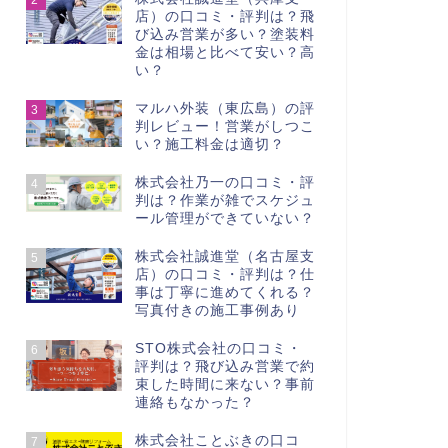
店）の口コミ・評判は？飛
び込み営業が多い？塗装料
金は相場と比べて安い？高
い？
マルハ外装（東広島）の評
3
判レビュー！営業がしつこ
い？施工料金は適切？
株式会社乃一の口コミ・評
4
判は？作業が雑でスケジュ
ール管理ができていない？
株式会社誠進堂（名古屋支
5
店）の口コミ・評判は？仕
事は丁寧に進めてくれる？
写真付きの施工事例あり
STO株式会社の口コミ・
6
評判は？飛び込み営業で約
束した時間に来ない？事前
連絡もなかった？
株式会社ことぶきの口コ
7