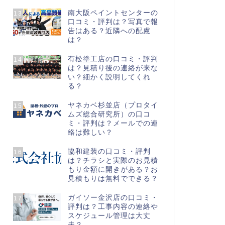
南大阪ペイントセンターの
13
口コミ・評判は？写真で報
告はある？近隣への配慮
は？
有松塗工店の口コミ・評判
14
は？見積り後の連絡が来な
い？細かく説明してくれ
る？
ヤネカベ杉並店（プロタイ
15
ムズ総合研究所）の口コ
ミ・評判は？メールでの連
絡は難しい？
協和建装の口コミ・評判
16
は？チラシと実際のお見積
もり金額に開きがある？お
見積もりは無料でできる？
ガイソー金沢店の口コミ・
17
評判は？工事内容の連絡や
スケジュール管理は大丈
夫？