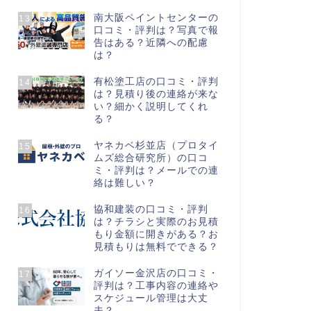
南大阪ペイントセンターの
13
口コミ・評判は？写真で報
告はある？近隣への配慮
は？
有松塗工店の口コミ・評判
14
は？見積り後の連絡が来な
い？細かく説明してくれ
る？
ヤネカベ杉並店（プロタイ
15
ムズ総合研究所）の口コ
ミ・評判は？メールでの連
絡は難しい？
協和建装の口コミ・評判
16
は？チラシと実際のお見積
もり金額に開きがある？お
見積もりは無料でできる？
ガイソー金沢店の口コミ・
17
評判は？工事内容の連絡や
スケジュール管理は大丈
夫？