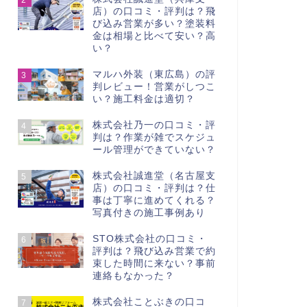
店）の口コミ・評判は？飛
び込み営業が多い？塗装料
金は相場と比べて安い？高
い？
マルハ外装（東広島）の評
3
判レビュー！営業がしつこ
い？施工料金は適切？
株式会社乃一の口コミ・評
4
判は？作業が雑でスケジュ
ール管理ができていない？
株式会社誠進堂（名古屋支
5
店）の口コミ・評判は？仕
事は丁寧に進めてくれる？
写真付きの施工事例あり
STO株式会社の口コミ・
6
評判は？飛び込み営業で約
束した時間に来ない？事前
連絡もなかった？
株式会社ことぶきの口コ
7