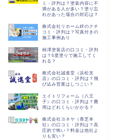
ミ・評判は？塗装内容に不
満がある人が多い？塗り忘
れがあった場合の対応は？
株式会社リホーム絆のクチ
8
コミ・評判は？写真付きの
施工事例あり
柿澤塗装店の口コミ・評判
9
は？5度塗りで施工してく
れる？
株式会社誠進堂（浜松支
10
店）の口コミ・評判は？飛
び込み営業はしつこい？
エイトリフォーム（八王
11
子）の口コミ・評判は？費
用はどれくらいかかる？
株式会社ヨネヤ（香芝本
12
社）の口コミ・評判は？高
圧的で怖い？料金は他社よ
りも安い？