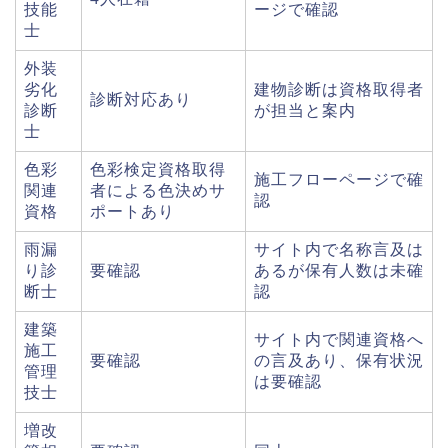
技能
ージで確認
士
外装
劣化
建物診断は資格取得者
診断対応あり
診断
が担当と案内
士
色彩
色彩検定資格取得
施工フローページで確
関連
者による色決めサ
認
資格
ポートあり
雨漏
サイト内で名称言及は
り診
要確認
あるが保有人数は未確
断士
認
建築
サイト内で関連資格へ
施工
要確認
の言及あり、保有状況
管理
は要確認
技士
増改